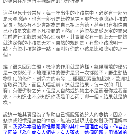
的結果往前進行主觀歸因的心理行為。
這種現象十分常見。每一年出生的小孩當中，必定有一部分
是天資聰穎，也有一部分是比較駑鈍。那些天資聰穎小孩的
家長，想必有不少會認為是自己祖上有德，甚至也有相信自
己小孩是文曲星下凡投胎的。然而，這些都是從既定的結果
往前進行主觀歸因的心理表現。其實並沒有一個上天一開始
就決定你的小孩是天才。自然的規則是，有些小孩聰明一
點，有些小孩駑鈍一點，而剛好你的小孩是比較聰明的那一
個。
繞了很久回到主題，機率的作用就是這樣，氣候環境的優劣
是一次擲骰子，地理環境的優劣是另一次擲骰子，野生動植
物馴化的條件、創造力的萌發......種種因素疊加起來，歐洲社
會取得領先，而且大幅超前，這就是結果。每一次的「比
賽」有優劣勢之分，但是大自然或造物主不是衝著你或我而
來，不知道也不必知道你我是甲乙丙丁哪一個。結果就是這
樣。
說這一堆其實是為了幫助自己擺脫落後於人的悲情。因為，
悲情或怨憤是無益的情感，無法改變現狀也妨礙我們理解事
實。
我認為本書值得推薦閱讀的其中一個理由就是，作者為
了回答「為什麼有人領先，有人落後」這個問題，用滿滿的