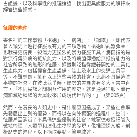
古證據，以及科學性的推理論證，找出更具說服力的解釋來
解答這些疑惑。
征服的條件
書名裡的三樣事物「槍砲」、「病菌」、「鋼鐵」，即代表
著人類史上進行征服最有力的三項憑藉。槍砲即武器彈藥，
也就是更精良、殺傷力更猛烈的暴力征服工具。病菌指的是
對流行傳染病的抵抗能力，以及將病菌傳播給無抵抗能力的
社會所導致的無形的征服。鋼鐵則泛指從鐵器開始的工業化
生產能力，包括糧食生產設備、陸上及水上的交通工具等
等。不難想像，擁有以上這些事物的社會，比起不具備這些
事物的社會，在彼此競爭時，優勢的差異會有多大。書中直
言，「不同民族之間相互作用的歷史，就是通過征服、流行
病和滅絕種族的大屠殺來形成現代世界的。」（第005頁）
然而，在漫長的人類史中，是什麼原因造成了，某些社會率
先發展出上列的優勢，而得以在向外擴張的過程中，壓制、
征服甚至消滅了不具備這些優勢的社會？戴蒙德教授細膩入
微地梳理了人類學和演化生物學的發現，像推理探案般，剖
析歷史的進程。以下摘取要點，簡單敘述。