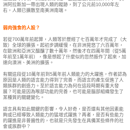
洲阿拉斯加一帶出現人類的蹤跡，到了公元前10,000年左
右，人類已擴散至南美洲南端。
弱肉強食的人設？
若從700萬年前起算，人類等於歷經了七百萬年才完成了（大
致）全球的擴張。起初步調緩慢，在非洲晃悠了六百萬年，
在歐洲和亞洲又醞釀了數十萬年，然後才在四萬年間（從5萬
年前至1萬年前），像是想起了什麼似的忽然振作了起來，加
速向澳洲、美洲的擴張。
有關這段從10萬年前到5萬年前人類能力的大躍進，作者認為
原因是人類的語言能力得到了完善，而語言的產生促進了人
類族群的創造力。至於語言能力為何在這段時期有重大發
展？可能是因為喉部功能的完善，也可能是腦部組織發生了
某種質的關鍵變化。
語言具有如此關鍵的影響，令人好奇，是否還有其他因素能
夠或已經導致人類能力的猛增式躍進？再者，是否有些能力
的躍進是非普遍性的，也就是只先發生在具備某些條件的社
會或族群中？