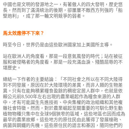
中國也是文明的發源地之一，有著傲人的四大發明，歷史悠
長，然而到了滿清統治的後期，卻屢屢不敵西方列強的「船
堅炮利」，成了那一輪文明競爭的弱者。
馬太效應停不下來？
時至今日，世界仍是由這些歐洲國家加上美國所主導。
站在歐洲人的角度看，那是一段意氣風發的時代；站在被征
服和被侵略者的角度看，那是一段充滿血淚、殘酷屈辱的不
堪歷史。
總結一下作者的主要結論：「不同社會之所以在不同大陸得
到不同發展，原因在於大陸環境的差異，而非人類的生物差
異。只有在能夠積累糧食盈餘的稠密定居人群中，也就是依
賴公元前8,500年左右出現的農業崛起作為糧食來源的人群
中，才有可能誕生先進技術、中央集權的政治組織和其他複
雜社會特徵。然而，對於農業崛起至關重要的可馴化野生動
植物物種只集中在全球9個狹窄的區域，這些地區也因而成為
最早的農業故鄉。這些地方的原住民由此獲得了發展槍砲、
病菌與鋼鐵的先機。這些原住民的語言和基因，隨同他們的