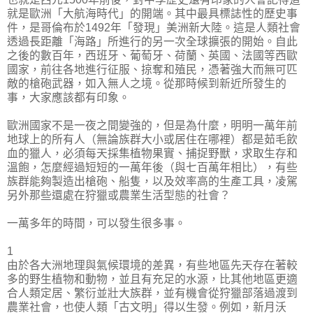
就是歐洲「大航海時代」的開端。其中最具標誌性的歷史事
件，是哥倫布於1492年「發現」美洲新大陸。這是人類社會
透過長距離「海路」所進行的另一次全球擴張的開始。自此
之後的數百年，西班牙、葡萄牙、荷蘭、英國、法國等西歐
國家，前往各地進行征服、掠奪和殖民，憑著強大而無可匹
敵的槍砲武器，如入無人之境。從那時候到新近所發生的
事，大家應該都有印象。
歐洲國家不是一夜之間變強的，但是為什麼，明明一萬年前
地球上的所有人（無論族群大小或居住在哪裡）都是茹毛飲
血的獵人，必須每天採集植物果實、捕捉野獸，求取生存和
溫飽，怎麼經過短短的一萬年後（與七百萬年相比），有些
族群能夠製造出槍砲、船隻，以及效率高的生產工具，凌駕
另外那些還處在狩獵或農業生活型態的社會？
一萬多年的時間，可以發生很多事。
1
由於各大洲地理與氣候環境的差異，有些地區先天存在著較
多的野生植物和動物，並且有充足的水源，比其他地區更適
合人類定居、繁衍並壯大族群，並有機會從狩獵部落過渡到
農業社會，也使人類「古文明」得以生發。例如，新月沃