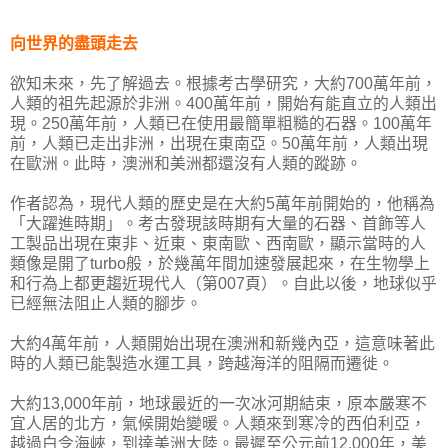
向世界的盡頭走去
欲知未來，先了解過去。根據考古學研究，大約700萬年前，
人類的祖先起源於非洲。400萬年前，開始有能直立的人類出
現。250萬年前，人類已在使用最簡單粗糙的石器。100萬年
前，人類已走出非洲，出現在東南亞。50萬年前，人類出現
在歐洲。此時，澳洲和美洲都還沒有人類的蹤跡。
作者認為，現代人類的歷史是在大約5萬年前開始的，他稱為
「大躍進時期」。考古發現該時期有大量的石器、首飾等人
工製品出現在東非、近東、東南歐、西南歐，顯示當時的人
類像是開了turbo般，於幾萬年間加速發展起來，在生物學上
和行為上都更趨近現代人（第007頁）。自此以後，地球似乎
已經無法阻止人類的腳步。
大約4萬年前，人類開始出現在澳洲和新幾內亞，這意味著此
時的人類已能製造水運工具，跨越海洋的阻隔而遷徙。
大約13,000年前，地球最近的一次冰河期結束，原本嚴寒不
宜人居的北方，氣候開始變暖。人類來到寒冷的西伯利亞，
越過白令海峽，到達美洲大陸。最遲至公元前12,000年，美