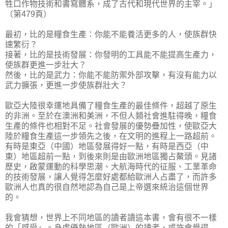
牲口作物技術和書寫體系，成了古代和現代世界的主宰。」
（第479頁）
最初，比的是糧食生產：你能不能養活更多的人，使族群快
速繁衍？
接著，比的是技術發展：你發明的工具能不能提高生產力，
使族群更進一步壯大？
然後，比的是武力：你能不能防禦外部攻擊，有沒有能力以
武力擴張，更進一步使族群壯大？
歐亞大陸很幸運地具備了糧食生產的最佳條件，超越了原生
的非洲。至於在澳洲和美洲，不但人類社會進駐得晚，糧食
生產的條件也相對不足。社會發展的優勢疊加性，使歐亞大
陸於糧食生產這一步領先之後，在文明的進程上一路超前。
有時是東亞（中國）地區發展得好一點，有時是西亞（中
東）地區超前一點，到後來則是由歐洲地區獨占鰲頭。見諸
歷史，啟蒙運動的科學思潮、大航海時代的征服、工業革命
的技術發展，讓人覺得怎麼好處都給歐洲人占盡了，而許多
歐洲人也真的很自然地認為自己是上帝選來統治這個世界
的。
我會猜想，世界上不同地區的讀者讀這本書，會有很不一樣
的「感受」。身處優勢地區（歐洲）的讀者，或許會覺得