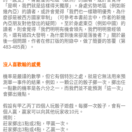
「是啊，我們就是這樣得天獨厚」。身處劣勢地區（例如新
幾內亞）的讀者，或許會覺得「我們也一樣聰明優秀，為什
麼卻是被西方國家宰制」（可參考本書前言中，作者的新幾
內亞朋友對他發出的疑問）。至於身處東亞（例如中國）的
讀者，則會覺得「我們明明有機會領先，我們明明曾經領
先，還有過四大發明，為什麼到後來卻是落後者？」關於最
後一個問題，作者在修訂版的附錄中，做了簡要的答覆（第
483-485頁）。
沒人喜歡輸的感覺
機率是嚴謹的數學，但它有個特別之處，就是它無法用來預
測單一事件的結果。例如，一顆公正的骰子擲一次，擲出任
一點數的機率是各六分之一，而我們並不能預測「這一次」
會擲出幾點。
假設有甲乙丙丁四個人玩骰子遊戲。每擲一次骰子，會有一
個人贏，贏家可以向其他玩家收10元。
規則：
莊家擲出1點或2點，甲贏一次。
莊家擲出3點或4點，乙贏一次。