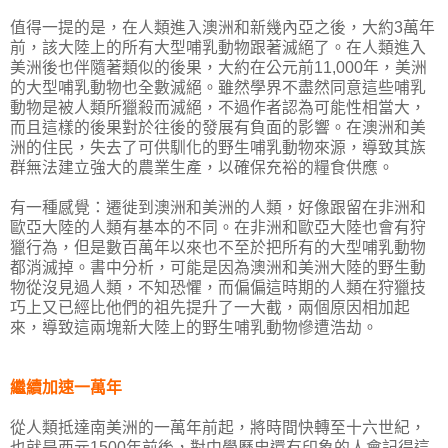
值得一提的是，在人類進入澳洲和新幾內亞之後，大約3萬年
前，該大陸上的所有大型哺乳動物跟著滅絕了。在人類進入
美洲後也伴隨著類似的後果，大約在公元前11,000年，美洲
的大型哺乳動物也全數滅絕。雖然學界不盡然同意這些哺乳
動物是被人類所獵殺而滅絕，不過作者認為可能性相當大，
而且這樣的後果對於往後的發展有負面的影響。在澳洲和美
洲的住民，失去了可供馴化的野生哺乳動物來源，導致其族
群無法建立強大的農業生產，以確保充裕的糧食供應。
有一種感覺：遷徙到澳洲和美洲的人類，好像跟留在非洲和
歐亞大陸的人類有基本的不同。在非洲和歐亞大陸也會有狩
獵行為，但是數百萬年以來也不至於把所有的大型哺乳動物
都消滅掉。書中分析，可能是因為澳洲和美洲大陸的野生動
物從沒見過人類，不知恐懼，而偏偏這時期的人類在狩獵技
巧上又已經比他們的祖先提升了一大截，兩個原因相加起
來，導致這兩塊新大陸上的野生哺乳動物慘遭浩劫。
繼續加速一萬年
從人類抵達南美洲的一萬年前起，將時間快轉至十六世紀，
也就是西元1500年前後，對中學歷史還有印象的人會記得這