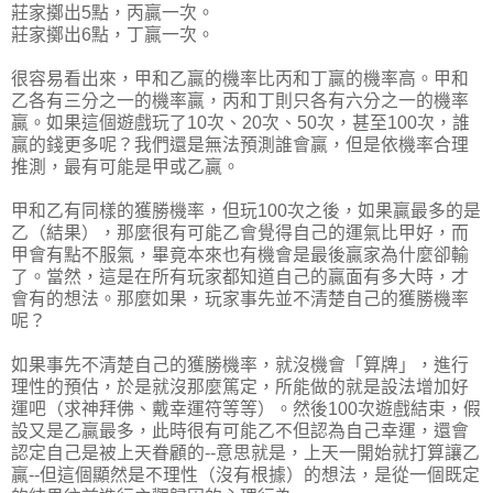
莊家擲出5點，丙贏一次。
莊家擲出6點，丁贏一次。
很容易看出來，甲和乙贏的機率比丙和丁贏的機率高。甲和
乙各有三分之一的機率贏，丙和丁則只各有六分之一的機率
贏。如果這個遊戲玩了10次、20次、50次，甚至100次，誰
贏的錢更多呢？我們還是無法預測誰會贏，但是依機率合理
推測，最有可能是甲或乙贏。
甲和乙有同樣的獲勝機率，但玩100次之後，如果贏最多的是
乙（結果），那麼很有可能乙會覺得自己的運氣比甲好，而
甲會有點不服氣，畢竟本來也有機會是最後贏家為什麼卻輸
了。當然，這是在所有玩家都知道自己的贏面有多大時，才
會有的想法。那麼如果，玩家事先並不清楚自己的獲勝機率
呢？
如果事先不清楚自己的獲勝機率，就沒機會「算牌」，進行
理性的預估，於是就沒那麼篤定，所能做的就是設法增加好
運吧（求神拜佛、戴幸運符等等）。然後100次遊戲結束，假
設又是乙贏最多，此時很有可能乙不但認為自己幸運，還會
認定自己是被上天眷顧的--意思就是，上天一開始就打算讓乙
贏--但這個顯然是不理性（沒有根據）的想法，是從一個既定