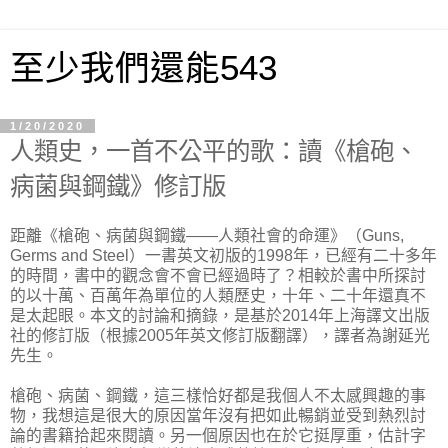
至少我們還能543
1/20/2020
人類史，一首不公平的歌：讀《槍砲、
病菌與鋼鐵》修訂版
距離《槍砲、病菌與鋼鐵——人類社會的命運》（Guns,
Germs and Steel）一書英文初版的1998年，已經有二十多年
的時間，書中的觀念會不會已經過時了？相較於書中所探討
的以十萬、百萬年為單位的人類歷史，十年、二十年還真不
是太起眼。本文的討論和摘錄，是基於2014年上海譯文出版
社的修訂版（根據2005年英文修訂版翻譯），譯者為謝延光
先生。
槍砲、病菌、鋼鐵，這三樣恰好都是我個人不太感興趣的事
物，我想這是很大的原因當年沒有把如此暢銷並受到熱烈討
論的書籍拾起來閱讀。另一個原因也在於它挺厚重，估計字