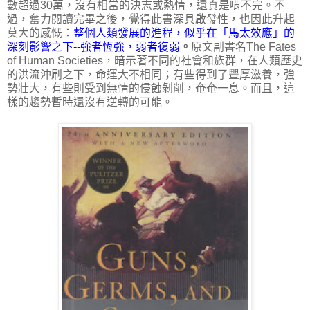
數超過30萬，沒有相當的決志或熱情，還真是啃不完。不
過，奮力閱讀完畢之後，覺得此書深具啟發性，也因此升起
莫大的感慨：
整個人類發展的進程，似乎在「馬太效應」的
深刻影響之下--強者恆強，弱者復弱
。
原文副書名The Fates
of Human Societies，暗示著不同的社會和族群，在人類歷史
的洪流沖刷之下，命運大不相同；有些得到了豐厚滋養，強
勢壯大，有些則受到無情的侵蝕剝削，奄奄一息。而且，這
樣的趨勢暫時還沒有逆轉的可能。