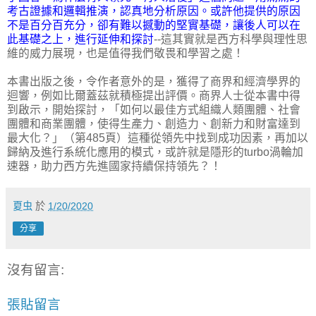
考古證據和邏輯推演，認真地分析原因。或許他提供的原因
不是百分百充分，卻有難以撼動的堅實基礎，讓後人可以在
此基礎之上，進行延伸和探討
--這其實就是西方科學與理性思
維的威力展現，也是值得我們敬畏和學習之處！
本書出版之後，令作者意外的是，獲得了商界和經濟學界的
迴響，例如比爾蓋茲就積極提出評價。商界人士從本書中得
到啟示，開始探討，「如何以最佳方式組織人類團體、社會
團體和商業團體，使得生產力、創造力、創新力和財富達到
最大化？」（第485頁）這種從領先中找到成功因素，再加以
歸納及進行系統化應用的模式，或許就是隱形的turbo渦輪加
速器，助力西方先進國家持續保持領先？！
夏虫
於
1/20/2020
分享
沒有留言:
張貼留言