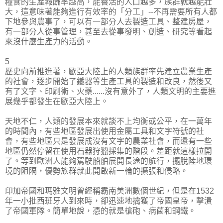
糧食的生產報酬率越高，能養活的人口越多，族群就越能壯
大，這意味著能夠進行有效率的「分工」--不再需要所有人都
下地參與農事了，可以有一部分人去製造工具、整建房屋，
有一部分人從事管理，甚至去從事發明、創造、研究等看起
來沒什麼生產力的活動。
5
歷史向前推進著，歐亞大陸上的人類族群率先建立農業生產
的社會，逐步開始了鐵器等生產工具的製造和改良，然後又
有了文字、印刷術、火藥......沒有意外了，人類文明的主要進
展幾乎都發生在歐亞大陸上。
天地不仁，人類的發展本來就談不上均衡或公平，在一萬年
的時間內，有些地區發展出使用金屬工具和文字符號的社
會，有些地區只是發展成沒有文字的農業社會，而還有一些
地區仍然停留在使用石器狩獵採集的階段。差距就這樣拉開
了。等到歐洲人能夠駕駛船舶展開長途的航行，擺脫陸地環
境的阻隔，優勢族群就此開啟新一輪的擴張和侵略。
印加帝國和瑪雅文明曾經稱霸南美洲數個世紀，但是在1532
年一小批西班牙人到來時，卻迅速地擒獲了帝國皇帝，擊潰
了帝國軍隊。簡單地說，憑的就是槍砲、病菌和鋼鐵。