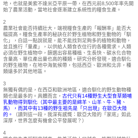
地，也就是美索不達米亞平原一帶，在西元前8,500年率先開
始了農業活動，當地社會逐漸建立系統性的糧食生產。
2
農業社會能否持續壯大，端視糧食生產的「報酬率」能否大
幅提高。糧食生產率的秘訣在於野生植物和野生動物的「馴
化」，白話一點說就是，能不能找到足夠多的植物和動物，
並且進行「量產」，以供給人類食衣住行的各種需求。人類
必須在野生植物中，篩選出容易種植、生長快、碳水化合物
含量高、單位產出量也高的種類。研究分析發現，適合馴化
的野生植物，在地中海氣候帶，包括西亞、歐洲和北非，種
類遠多於其他地區。
3
無獨有偶的是，在西亞和歐洲地區，適合馴化的野生動物種
類也是最多的。具體而言，
古代只有14種野生大型食草類哺
乳動物得到馴化（其中最主要的是綿羊、山羊、牛、豬、
馬），而其中有13種的野生祖先是「只出現」在歐亞大陸
的。
（讀到這一段，我深有感慨：歐亞大陸的「家底」如此
深厚，世界怎麼有機會公平發展呢？）
4