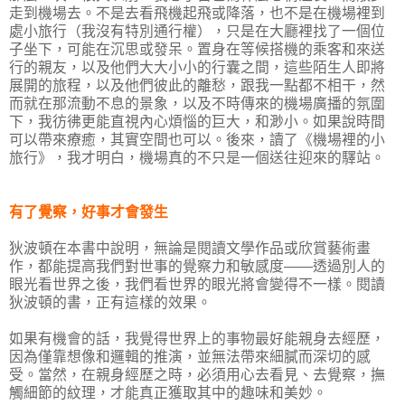
走到機場去。不是去看飛機起飛或降落，也不是在機場裡到
處小旅行（我沒有特別通行權），只是在大廳裡找了一個位
子坐下，可能在沉思或發呆。置身在等候搭機的乘客和來送
行的親友，以及他們大大小小的行囊之間，這些陌生人即將
展開的旅程，以及他們彼此的離愁，跟我一點都不相干，然
而就在那流動不息的景象，以及不時傳來的機場廣播的氛圍
下，我彷彿更能直視內心煩惱的巨大，和渺小。如果說時間
可以帶來療癒，其實空間也可以。後來，讀了《機場裡的小
旅行》，我才明白，機場真的不只是一個送往迎來的驛站。
有了覺察，好事才會發生
狄波頓在本書中說明，無論是閱讀文學作品或欣賞藝術畫
作，都能提高我們對世事的覺察力和敏感度——透過別人的
眼光看世界之後，我們看世界的眼光將會變得不一樣。閱讀
狄波頓的書，正有這樣的效果。
如果有機會的話，我覺得世界上的事物最好能親身去經歷，
因為僅靠想像和邏輯的推演，並無法帶來細膩而深切的感
受。當然，在親身經歷之時，必須用心去看見、去覺察，撫
觸細節的紋理，才能真正獲取其中的趣味和美妙。