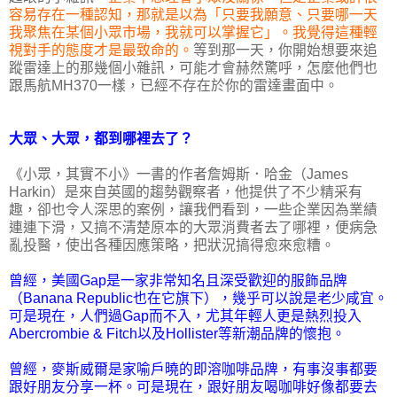
容易存在一種認知，那就是以為「只要我願意、只要哪一天
我聚焦在某個小眾市場，我就可以掌握它」。我覺得這種輕
視對手的態度才是最致命的。
等到那一天，你開始想要來追
蹤雷達上的那幾個小雜訊，可能才會赫然驚呼，怎麼他們也
跟馬航MH370一樣，已經不存在於你的雷達畫面中。
大眾、大眾，都到哪裡去了？
《小眾，其實不小》一書的作者詹姆斯．哈金（James
Harkin）是來自英國的趨勢觀察者，他提供了不少精采有
趣，卻也令人深思的案例，讓我們看到，一些企業因為業績
連連下滑，又搞不清楚原本的大眾消費者去了哪裡，便病急
亂投醫，使出各種因應策略，把狀況搞得愈來愈糟。
曾經，美國Gap是一家非常知名且深受歡迎的服飾品牌
（Banana Republic也在它旗下），幾乎可以說是老少咸宜。
可是現在，人們過Gap而不入，尤其年輕人更是熱烈投入
Abercrombie & Fitch以及Hollister等新潮品牌的懷抱。
曾經，麥斯威爾是家喻戶曉的即溶咖啡品牌，有事沒事都要
跟好朋友分享一杯。可是現在，跟好朋友喝咖啡好像都要去