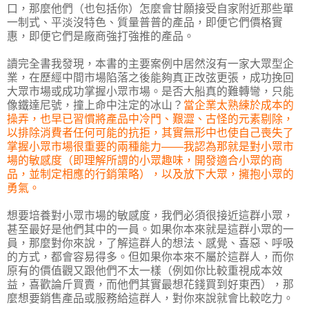
口，那麼他們（也包括你）怎麼會甘願接受自家附近那些單
一制式、平淡沒特色、質量普普的產品，即便它們價格實
惠，即便它們是廠商強打強推的產品。
讀完全書我發現，本書的主要案例中居然沒有一家大眾型企
業，在歷經中間市場陷落之後能夠真正改弦更張，成功挽回
大眾市場或成功掌握小眾市場。是否大船真的難轉彎，只能
像鐵達尼號，撞上命中注定的冰山？
當企業太熟練於成本的
操弄，也早已習慣將產品中冷門、艱澀、古怪的元素剔除，
以排除消費者任何可能的抗拒，其實無形中也使自己喪失了
掌握小眾市場很重要的兩種能力——我認為那就是對小眾市
場的敏感度（即理解所謂的小眾趣味，開發適合小眾的商
品，並制定相應的行銷策略），以及放下大眾，擁抱小眾的
勇氣。
想要培養對小眾市場的敏感度，我們必須很接近這群小眾，
甚至最好是他們其中的一員。如果你本來就是這群小眾的一
員，那麼對你來說，了解這群人的想法、感覺、喜惡、呼吸
的方式，都會容易得多。但如果你本來不屬於這群人，而你
原有的價值觀又跟他們不太一樣（例如你比較重視成本效
益，喜歡論斤買賣，而他們其實最想花錢買到好東西），那
麼想要銷售產品或服務給這群人，對你來說就會比較吃力。