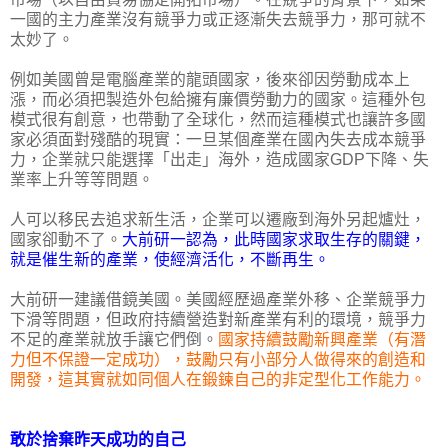
一國的主力產業沒有競爭力或正逐漸失去競爭力，那可就不
太妙了。
例如美國曾是電腦產業的龍頭國家，後來卻因勞動成本上
漲，而必須把製造外包給擁有廉價勞動力的國家。這種外包
模式很有創意，也帶動了全球化，然而這種模式也讓許多國
家必須面對殘酷的現實：一旦某個產業在國內失去成本競爭
力，企業就只能選擇「出走」海外，造成國家GDP下降、失
業率上升等等問題。
人可以移民去追求新生活，企業可以遷廠到海外另起爐灶，
國家卻動不了。
大前研一認為，此時國家求取生存的關鍵，
就是催生新的產業，使經濟活化，不斷再生。
大前研一建議借鏡美國。美國經歷過產業外移、企業競爭力
下滑等問題，但政府持續營造對新產業有利的環境，競爭力
不足的產業就放手讓它們倒。
國家持續鼓勵新興產業（有潛
力但不保證一定成功），鼓勵只有小部分人做得來的創造和
開發，這其實就如同個人在鍛鍊自己的非定型化工作能力。
敢於捨棄昨天成功的自己