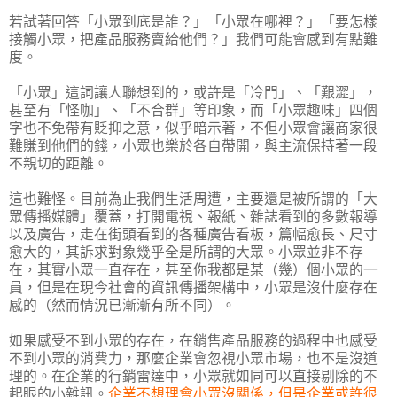
若試著回答「小眾到底是誰？」「小眾在哪裡？」「要怎樣
接觸小眾，把產品服務賣給他們？」我們可能會感到有點難
度。
「小眾」這詞讓人聯想到的，或許是「冷門」、「艱澀」，
甚至有「怪咖」、「不合群」等印象，而「小眾趣味」四個
字也不免帶有貶抑之意，似乎暗示著，不但小眾會讓商家很
難賺到他們的錢，小眾也樂於各自帶開，與主流保持著一段
不親切的距離。
這也難怪。目前為止我們生活周遭，主要還是被所謂的「大
眾傳播媒體」覆蓋，打開電視、報紙、雜誌看到的多數報導
以及廣告，走在街頭看到的各種廣告看板，篇幅愈長、尺寸
愈大的，其訴求對象幾乎全是所謂的大眾。小眾並非不存
在，其實小眾一直存在，甚至你我都是某（幾）個小眾的一
員，但是在現今社會的資訊傳播架構中，小眾是沒什麼存在
感的（然而情況已漸漸有所不同）。
如果感受不到小眾的存在，在銷售產品服務的過程中也感受
不到小眾的消費力，那麼企業會忽視小眾市場，也不是沒道
理的。在企業的行銷雷達中，小眾就如同可以直接剔除的不
起眼的小雜訊。
企業不想理會小眾沒關係，但是企業或許很