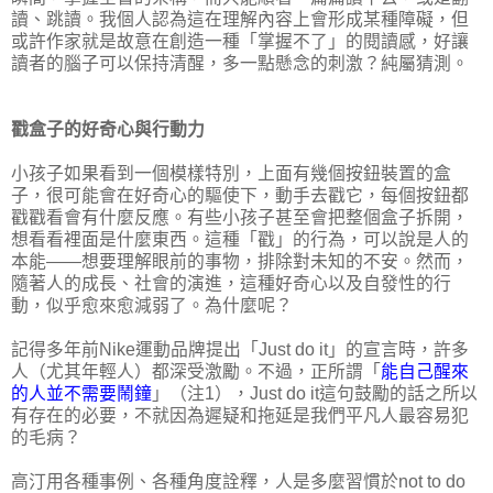
讀、跳讀。我個人認為這在理解內容上會形成某種障礙，但
或許作家就是故意在創造一種「掌握不了」的閱讀感，好讓
讀者的腦子可以保持清醒，多一點懸念的刺激？純屬猜測。
戳盒子的好奇心與行動力
小孩子如果看到一個模樣特別，上面有幾個按鈕裝置的盒
子，很可能會在好奇心的驅使下，動手去戳它，每個按鈕都
戳戳看會有什麼反應。有些小孩子甚至會把整個盒子拆開，
想看看裡面是什麼東西。這種「戳」的行為，可以說是人的
本能——想要理解眼前的事物，排除對未知的不安。然而，
隨著人的成長、社會的演進，這種好奇心以及自發性的行
動，似乎愈來愈減弱了。為什麼呢？
記得多年前Nike運動品牌提出「Just do it」的宣言時，許多
人（尤其年輕人）都深受激勵。不過，正所謂「
能自己醒來
的人並不需要鬧鐘
」（注1），Just do it這句鼓勵的話之所以
有存在的必要，不就因為遲疑和拖延是我們平凡人最容易犯
的毛病？
高汀用各種事例、各種角度詮釋，人是多麼習慣於not to do