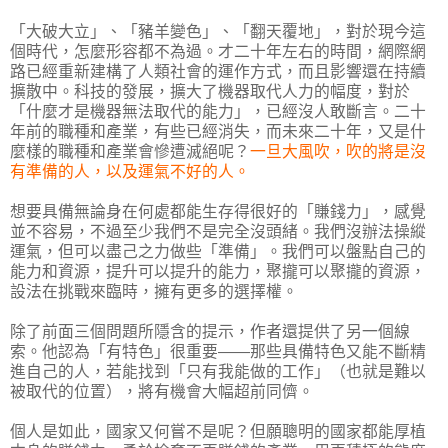
「大破大立」、「豬羊變色」、「翻天覆地」，對於現今這
個時代，怎麼形容都不為過。才二十年左右的時間，網際網
路已經重新建構了人類社會的運作方式，而且影響還在持續
擴散中。科技的發展，擴大了機器取代人力的幅度，對於
「什麼才是機器無法取代的能力」，已經沒人敢斷言。二十
年前的職種和產業，有些已經消失，而未來二十年，又是什
麼樣的職種和產業會慘遭滅絕呢？
一旦大風吹，吹的將是沒
有準備的人，以及運氣不好的人。
想要具備無論身在何處都能生存得很好的「賺錢力」，感覺
並不容易，不過至少我們不是完全沒頭緒。我們沒辦法操縱
運氣，但可以盡己之力做些「準備」。我們可以盤點自己的
能力和資源，提升可以提升的能力，聚攏可以聚攏的資源，
設法在挑戰來臨時，擁有更多的選擇權。
除了前面三個問題所隱含的提示，作者還提供了另一個線
索。他認為「有特色」很重要——那些具備特色又能不斷精
進自己的人，若能找到「只有我能做的工作」（也就是難以
被取代的位置），將有機會大幅超前同儕。
個人是如此，國家又何嘗不是呢？但願聰明的國家都能厚植