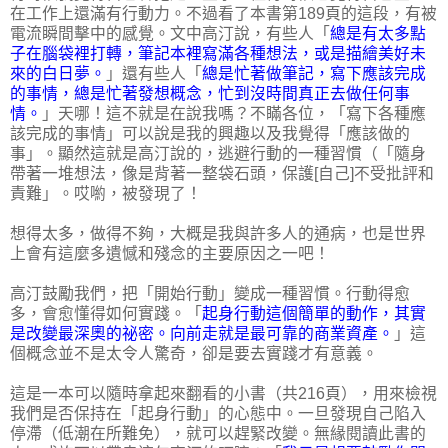
在工作上還滿有行動力。不過看了本書第189頁的這段，有被
電流瞬間擊中的感覺。文中高汀說，有些人「
總是有太多點
子在腦袋裡打轉，筆記本裡寫滿各種想法，或是描繪美好未
來的白日夢。
」還有些人「
總是忙著做筆記，寫下應該完成
的事情，總是忙著發想概念，忙到沒時間真正去做任何事
情。
」天哪！這不就是在說我嗎？不瞞各位，「寫下各種應
該完成的事情」可以說是我的興趣以及我覺得「應該做的
事」。顯然這就是高汀說的，逃避行動的一種習慣（「隨身
帶著一堆想法，像是背著一整袋石頭，保護[自己]不受批評和
責難」。哎喲，被發現了！
想得太多，做得不夠，大概是我與許多人的通病，也是世界
上會有這麼多遺憾和殘念的主要原因之一吧！
高汀鼓勵我們，把「開始行動」變成一種習慣。行動得愈
多，會愈懂得如何實踐。「
起身行動這個簡單的動作，其實
是改變最深奧的祕密。向前走就是最可靠的商業資產。
」這
個概念並不是太令人驚奇，卻是要去實踐才有意義。
這是一本可以隨時拿起來翻看的小書（共216頁），用來檢視
我們是否保持在「起身行動」的心態中。一旦發現自己陷入
停滯（低潮在所難免），就可以趕緊改變。無緣閱讀此書的