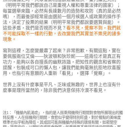
（明明平常我們都說自己是重視人權和尊重法律的國家）；
每當選舉來臨，必然有長達數月的造勢和攻防（真的是必然
嗎），而最後卻經常是由選前一個月候選人或政黨的操作手
法，決定了投票的結果（明明平常我們都說要選賢與能）。
這些矛盾，我們是否視而不見？
看不見，覺察不到，我們就
不可能採取不一樣的行動，去改變我們其實並不樂見的諸多
現象。
寫到這裡，怎麼變嚴肅了起來？非常抱歉，有關這點，實在
要佩服兩位艾倫——狄波頓和狄珍妮——這兩位才是真正有
功力，能夠以各自擅長的幽默詼諧，把知性的觀念和省察的
提醒，包裝成可口的懶人包，讓我們能夠毫無抗拒地欣喜服
用，也指引有意願的人重新「看見」，選擇「覺察」。
世界上沒有什麼事是平凡、乏味或無趣的，世界上也沒有什
麼事是理所當然的，除非我們決意保持冷漠不看見。
注1：「機艙內飢渴症」，指的是人搭乘飛機飛行期間對食物所展現出的獨
特反應。人在搭機飛行期間，食慾似乎變得特別旺盛，對於餐點的美味度
標準也似乎較為降低。其成因可能與機艙內特殊的環境有關，如密閉空