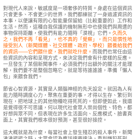
對現代人來說，敏感度是一項奢侈的特質。身處在這個資訊
只會更多、不會更少的世界，我們都練就了一身過濾資訊的
本事，以便讓有限的心智能量保留給（比較重要的）工作和
生活。然而，這種自我保護的機制無形中也使我們與周遭的
事物保持距離，使我們有能力隨時「漠視」它們。
久而久
之，我們不再「看見」，也不真的「覺察」，而只是慣性地
接受別人（新聞媒體、社交媒體、政府、學校）餵養給我們
的資訊——它們餵什麼，我們就吃什麼。
而我們也常任由這
些資訊的內容和呈現方式，來決定我們會有什麼樣的反應。
一旦發生了某個新聞事件，必須我們付出額外的關注才能理
解，我們要不是整個忽略它，就是等待誰誰誰，準備「懶人
包」來餵食我們。
節省心智資源，其實是人類腦神經的先天設定。就因為人有
能力隨時調度心力，聚焦在重要的事，才得以生存、繁衍到
現在，把地球上的其他物種吃得死死的。但即便如此，我還
是覺得很不可思議，何以現代社會眾人崇尚個性、特色，都
好想與眾不同，但表現在許多生活面向、反應模式、臉書頁
面上，其實我們根本很好預測，甚至很好操控。
這大概就是為什麼，每當社會上發生殘忍的殺人事件，新聞
沸沸揚揚之時，大眾會認為應該速審速決，重判嫌犯死刑