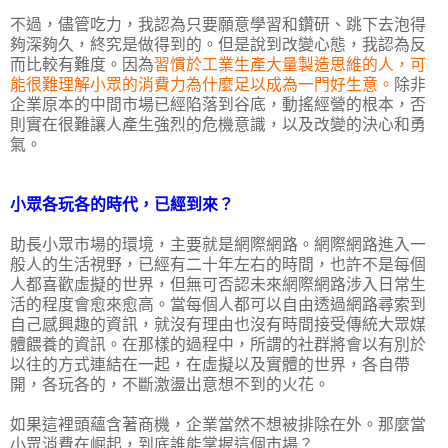
不過，儘管吃力，我認為只要願意學習和鑽研、跳下去泡得
夠深夠久，終究是做得到的。但是說到改變心態，我認為反
而比較有難度。因為
習慣於工業生產大量製造思維的人，可
能很難理解小眾的消費力為什麼足以成為一門好生意。
除非
企業原本的中間市場已經陷落到谷底，動搖經營的根本，否
則實在很難讓人產生強烈的危機意識，以及改變的決心和勇
氣。
小眾各玩各的時代，已經到來？
助長小眾市場的環境，主要就是網際網路。網際網路進入一
般人的生活視野，已經有二十年左右的時間，也許不是每個
人都喜歡虛擬的世界，但無可否認未來網際網路涉入日常生
活的程度會愈來愈高。當每個人都可以自由透過網路尋索到
自己感興趣的資訊，就沒有理由也沒有時間接受傳統大眾媒
體餵養的資訊。在那樣的過程中，所謂的社群將會以有別於
以往的方式連結在一起，在虛擬以及實體的世界，各自帶
開，各玩各的，不斷激盪出意想不到的火花。
如果這裡頭蘊含著商機，企業當然不想被排除在外。那麼當
小眾消費在崛起，到底誰能掌握這個市場？