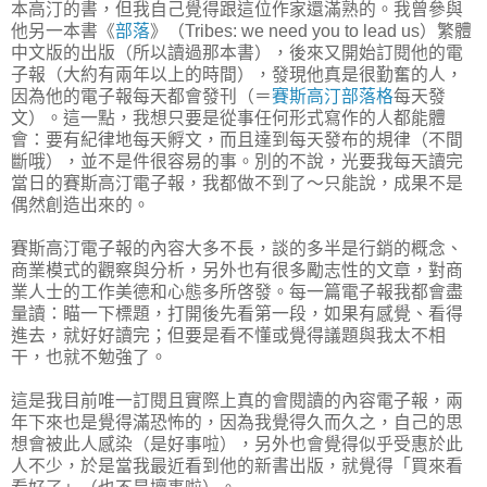
本高汀的書，但我自己覺得跟這位作家還滿熟的。我曾參與
他另一本書《
部落
》（Tribes: we need you to lead us）繁體
中文版的出版（所以讀過那本書），後來又開始訂閱他的電
子報（大約有兩年以上的時間），發現他真是很勤奮的人，
因為他的電子報每天都會發刊（＝
賽斯高汀部落格
每天發
文）。這一點，我想只要是從事任何形式寫作的人都能體
會：要有紀律地每天孵文，而且達到每天發布的規律（不間
斷哦），並不是件很容易的事。別的不說，光要我每天讀完
當日的賽斯高汀電子報，我都做不到了～只能說，成果不是
偶然創造出來的。
賽斯高汀電子報的內容大多不長，談的多半是行銷的概念、
商業模式的觀察與分析，另外也有很多勵志性的文章，對商
業人士的工作美德和心態多所啓發。每一篇電子報我都會盡
量讀：瞄一下標題，打開後先看第一段，如果有感覺、看得
進去，就好好讀完；但要是看不懂或覺得議題與我太不相
干，也就不勉強了。
這是我目前唯一訂閱且實際上真的會閱讀的內容電子報，兩
年下來也是覺得滿恐怖的，因為我覺得久而久之，自己的思
想會被此人感染（是好事啦），另外也會覺得似乎受惠於此
人不少，於是當我最近看到他的新書出版，就覺得「買來看