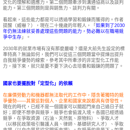
文化的理解和適應力。第二個問題牽涉到溝通協商以及談判
能力。第三個問題則是與銷售力、談判力有關。
看起來，這些能力都是可以透過學習和鍛鍊而獲得的。作者
提醒（威嚇？），現在二十幾歲的年輕人，「
如果到了2030
年仍無法練就妥善處理這些問題的能力，勢必難以在職場競
爭中生存
」。
2030年的就業市場有沒有那麼嚴峻？還是大前先生設定的標
準特高？無論如何，我們可以從這三個問題當中提煉出提升
自我競爭優勢的線索，參考其中所牽涉的非定型化工作能
力，接下來，就只是要不要下決心去培養和鍛鍊的問題了。
國家也要擺脫對「定型化」的依賴
在廉價勞動力和機器都無法取代的工作中，隱含著獨特的競
爭優勢——其實這對個人、企業和國家來說都具有啓發性。
現在的時代，已經不是一個國家可以關起門來自己過日子就
好；即便不想參與競爭，競爭也會偷渡入境。各國已經透過
競爭，在爭取資源（石油、天然氣、原物料）、爭取人才
（以移民政策吸引醫護人員、律師、基礎研究人才）、爭取
市場（以自由貿易協定開拓市場）。在競爭的背景下，如果