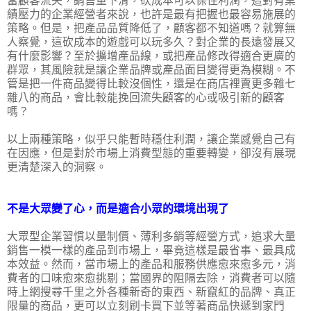
當顧客流失，銷售量下滑，砍成本可以保住利潤，這對有業
績壓力的企業經營者來說，也許是最有把握也最容易施展的
策略。但是，把產品品質降低了，顧客都不知道嗎？就算無
人察覺，這砍成本的遊戲可以玩多久？對企業的長遠發展又
有什麼影響？至於擴增產品線，或把產品修改得適合更廣的
群眾，其風險就是讓企業品牌或產品面目變得更為模糊。不
管是把一件商品變得比較沒個性，還是在商店裡賣更多雜七
雜八的商品，會比較能挽回流失顧客的心或吸引新的顧客
嗎？
以上兩種策略，似乎只能暫時穩住利潤，讓企業感覺自己有
在因應，但是對於市場上消費型態的重要轉變，卻沒有展現
更清楚深入的洞察。
不是大眾變了心，而是適合小眾的環境出現了
大眾型企業習慣以量制價、薄利多銷等經營方式，追求大量
銷售一模一樣的產品到市場上，畢竟這樣是最省事、最具成
本效益。然而，當市場上的產品和服務供應愈來愈多元，消
費者的口味愈來愈挑剔；當國界的阻隔去除，消費者可以隨
時上網搜尋千里之外各種新奇的東西、新竄紅的品牌、真正
限量的商品，更可以立刻刷卡買下並等著商品快遞到家門