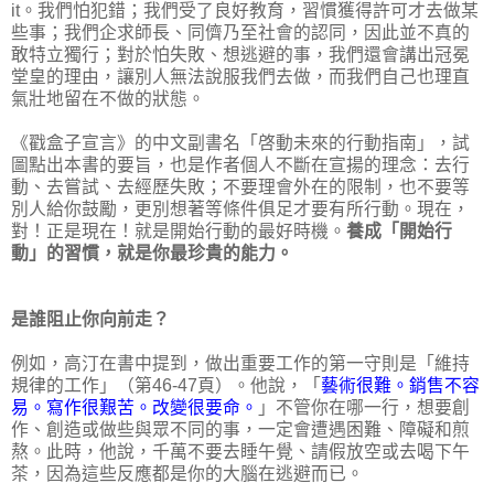
it。我們怕犯錯；我們受了良好教育，習慣獲得許可才去做某
些事；我們企求師長、同儕乃至社會的認同，因此並不真的
敢特立獨行；對於怕失敗、想逃避的事，我們還會講出冠冕
堂皇的理由，讓別人無法說服我們去做，而我們自己也理直
氣壯地留在不做的狀態。
《戳盒子宣言》的中文副書名「啓動未來的行動指南」，試
圖點出本書的要旨，也是作者個人不斷在宣揚的理念：去行
動、去嘗試、去經歷失敗；不要理會外在的限制，也不要等
別人給你鼓勵，更別想著等條件俱足才要有所行動。現在，
對！正是現在！就是開始行動的最好時機。
養成「開始行
動」的習慣，就是你最珍貴的能力。
是誰阻止你向前走？
例如，高汀在書中提到，做出重要工作的第一守則是「維持
規律的工作」（第46-47頁）。他說，「
藝術很難。銷售不容
易。寫作很艱苦。改變很要命。
」不管你在哪一行，想要創
作、創造或做些與眾不同的事，一定會遭遇困難、障礙和煎
熬。此時，他說，千萬不要去睡午覺、請假放空或去喝下午
茶，因為這些反應都是你的大腦在逃避而已。