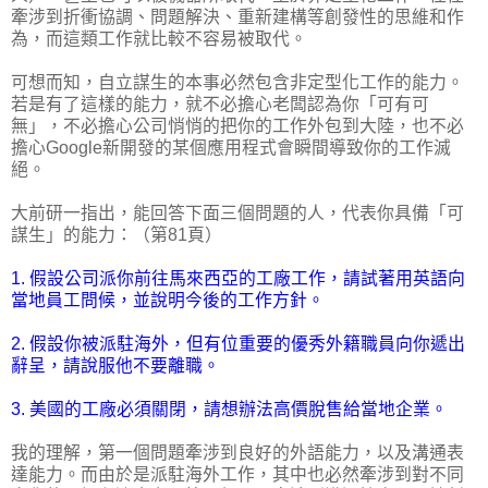
牽涉到折衝協調、問題解決、重新建構等創發性的思維和作
為，而這類工作就比較不容易被取代。
可想而知，自立謀生的本事必然包含非定型化工作的能力。
若是有了這樣的能力，就不必擔心老闆認為你「可有可
無」，不必擔心公司悄悄的把你的工作外包到大陸，也不必
擔心Google新開發的某個應用程式會瞬間導致你的工作滅
絕。
大前研一指出，能回答下面三個問題的人，代表你具備「可
謀生」的能力：（第81頁）
1. 假設公司派你前往馬來西亞的工廠工作，請試著用英語向
當地員工問候，並說明今後的工作方針。
2. 假設你被派駐海外，但有位重要的優秀外籍職員向你遞出
辭呈，請說服他不要離職。
3. 美國的工廠必須關閉，請想辦法高價脫售給當地企業。
我的理解，第一個問題牽涉到良好的外語能力，以及溝通表
達能力。而由於是派駐海外工作，其中也必然牽涉到對不同