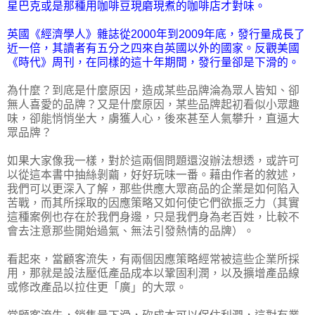
星巴克或是那種用咖啡豆現磨現煮的咖啡店才對味。
英國《經濟學人》雜誌從2000年到2009年底，發行量成長了
近一倍，其讀者有五分之四來自英國以外的國家。反觀美國
《時代》周刊，在同樣的這十年期間，發行量卻是下滑的。
為什麼？到底是什麼原因，造成某些品牌淪為眾人皆知、卻
無人喜愛的品牌？又是什麼原因，某些品牌起初看似小眾趣
味，卻能悄悄坐大，虜獲人心，後來甚至人氣攀升，直逼大
眾品牌？
如果大家像我一樣，對於這兩個問題還沒辦法想透，或許可
以從這本書中抽絲剝繭，好好玩味一番。藉由作者的敘述，
我們可以更深入了解，那些供應大眾商品的企業是如何陷入
苦戰，而其所採取的因應策略又如何使它們欲振乏力（其實
這種案例也存在於我們身邊，只是我們身為老百姓，比較不
會去注意那些開始過氣、無法引發熱情的品牌）。
看起來，當顧客流失，有兩個因應策略經常被這些企業所採
用，那就是設法壓低產品成本以鞏固利潤，以及擴增產品線
或修改產品以拉住更「廣」的大眾。