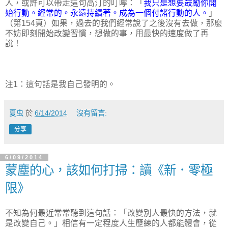
人，或許可以帶走這句高汀的叮嚀：「
我只是想要鼓勵你開
始行動。經常的。永遠持續著。成為一個付諸行動的人。
」
（第154頁）如果，過去的我們經常說了之後沒有去做，那麼
不妨即刻開始改變習慣，想做的事，用最快的速度做了再
說！
注1：這句話是我自己發明的。
夏虫
於
6/14/2014
沒有留言:
分享
6/09/2014
蒙塵的心，該如何打掃：讀《新．零極
限》
不知為何最近常常聽到這句話：「改變別人最快的方法，就
是改變自己。」相信有一定程度人生歷練的人都能體會，從