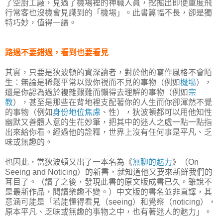
了空廚工廠，見過了機場裡的神職人員，挖掘出即便重度飛
行常客也沒機會見識到的「機場」。此書篇幅不長，卻是獨
特巧妙，值得一讀。
路過不要錯過，看到也要看見
其實，只要是狄波頓的資深讀者，對於他的寫作風格不會陌
生：無論是稀鬆平常以致你視而不見的事物（例如
機場
），
還是你認為過於複雜艱難而懶得去理解的事物（例如
宗
教
），甚至是那些在背地裡支配著你的人生而你卻渾然不覺
的事物（例如
身份地位焦慮
、性），狄波頓都可以用他知性
幽默又善體人意的生花妙筆，把其中的迷人之處一點一點指
出來給你看。經過他的詮釋，世界上沒有任何事是平凡、乏
味或無趣的。
也因此，當狄波頓又出了一本名為《
無聊的魅力
》（On
Seeing and Noticing）的新書，就知道他又要來新鮮我們的
耳目了。（讀了之後，發現此書的原文版成書已久。雖說不
是最新作品，閱讀樂趣不變。）中文版的書名並非直譯，其
意涵可能是「若能懂得看見（seeing）和覺察（noticing），
原本平凡、乏味或無趣的事物之中，也有著迷人的魅力」。