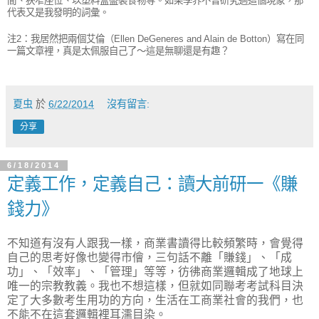
間、狹窄座位、以塑料盒盛裝食物等。如果學界不曾研究過這個現象，那
代表又是我發明的詞彙。
注2：我居然把兩個艾倫（Ellen DeGeneres and Alain de Botton）寫在同
一篇文章裡，真是太佩服自己了～這是無聊還是有趣？
夏虫
於
6/22/2014
沒有留言:
分享
6/18/2014
定義工作，定義自己：讀大前研一《賺
錢力》
不知道有沒有人跟我一樣，商業書讀得比較頻繁時，會覺得
自己的思考好像也變得市儈，三句話不離「賺錢」、「成
功」、「效率」、「管理」等等，彷彿商業邏輯成了地球上
唯一的宗教教義。我也不想這樣，但就如同聯考考試科目決
定了大多數考生用功的方向，生活在工商業社會的我們，也
不能不在這套邏輯裡耳濡目染。