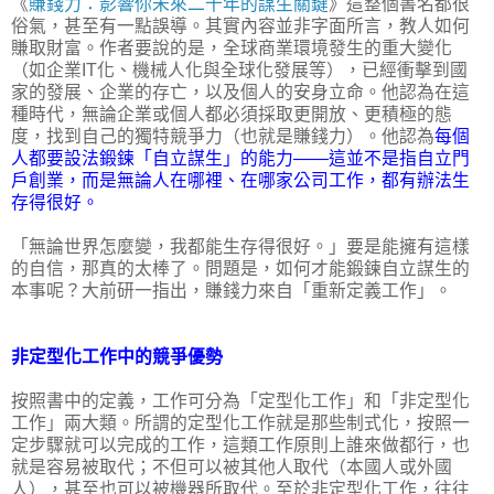
《
賺錢力：影響你未來二十年的謀生關鍵
》這整個書名都很
俗氣，甚至有一點誤導。其實內容並非字面所言，教人如何
賺取財富。作者要說的是，全球商業環境發生的重大變化
（如企業IT化、機械人化與全球化發展等），已經衝擊到國
家的發展、企業的存亡，以及個人的安身立命。他認為在這
種時代，無論企業或個人都必須採取更開放、更積極的態
度，找到自己的獨特競爭力（也就是賺錢力）。他認為
每個
人都要設法鍛鍊「自立謀生」的能力——這並不是指自立門
戶創業，而是無論人在哪裡、在哪家公司工作，都有辦法生
存得很好。
「無論世界怎麼變，我都能生存得很好。」要是能擁有這樣
的自信，那真的太棒了。問題是，如何才能鍛鍊自立謀生的
本事呢？大前研一指出，賺錢力來自「重新定義工作」。
非定型化工作中的競爭優勢
按照書中的定義，工作可分為「定型化工作」和「非定型化
工作」兩大類。所謂的定型化工作就是那些制式化，按照一
定步驟就可以完成的工作，這類工作原則上誰來做都行，也
就是容易被取代；不但可以被其他人取代（本國人或外國
人），甚至也可以被機器所取代。至於非定型化工作，往往