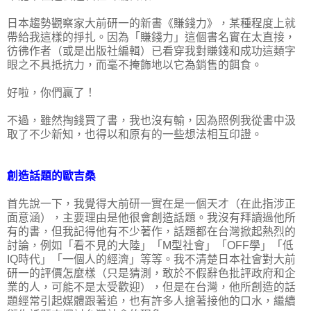
日本趨勢觀察家大前研一的新書《賺錢力》，某種程度上就
帶給我這樣的掙扎。因為「賺錢力」這個書名實在太直接，
彷彿作者（或是出版社編輯）已看穿我對賺錢和成功這類字
眼之不具抵抗力，而毫不掩飾地以它為銷售的餌食。
好啦，你們贏了！
不過，雖然掏錢買了書，我也沒有輸，因為照例我從書中汲
取了不少新知，也得以和原有的一些想法相互印證。
創造話題的歐吉桑
首先說一下，我覺得大前研一實在是一個天才（在此指涉正
面意涵），主要理由是他很會創造話題。我沒有拜讀過他所
有的書，但我記得他有不少著作，話題都在台灣掀起熱烈的
討論，例如「看不見的大陸」「M型社會」「OFF學」「低
IQ時代」「一個人的經濟」等等。我不清楚日本社會對大前
研一的評價怎麼樣（只是猜測，敢於不假辭色批評政府和企
業的人，可能不是太受歡迎），但是在台灣，他所創造的話
題經常引起媒體跟著追，也有許多人搶著接他的口水，繼續