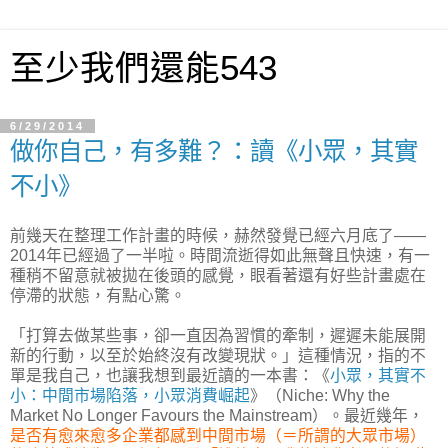
至少我們還能543
6/29/2014
做你自己，有多難？：讀《小眾，其實
不小》
前幾天在整理工作計畫的時候，赫然發覺已經六月底了——
2014年已經過了一半啦。時間流逝得如此無聲且快速，有一
種稍不留意就被拋在後頭的感覺，眼看著還有好些計畫處在
停滯的狀態，有點心驚。
「打算去做某些事，卻一直因為習慣的牽制，遲遲未能展開
新的行動，以至於始終沒有改變現狀。」這種情況，指的不
單是我自己，也讓我想到最近讀的一本書：《
小眾，其實不
小：中間市場陷落，小眾消費崛起
》（Niche: Why the
Market No Longer Favours the Mainstream）。最近幾年，
是否有愈來愈多企業都感到中間市場（＝所謂的大眾市場）