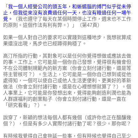
「
我一個人經營公司的頭五年，和蜥蜴腦的搏鬥似乎從未停
止，但我從來沒有浪費過任何一天，也沒有睡過任何一場午
覺。
（我也遵守了每天在某個時間停止工作，週末也不工作
的原則。這個作法有利有弊。）」（第47頁）
如果一個人對自己的要求可以實踐到這種地步，我想就算成
果還沒出現，馬步也已經蹲得夠穩了。
高汀所指的行動，其對象可以是任何你覺得想做或應該去做
的事。工作上，它可能是一個你自己發想，覺得很有機會但
不在公司體制規範內的新方案（你會立刻付諸行動，還是等
待主管核可？）。生活上，它可能是一個你自己想到或從他
處得知，一個可以使自己或他人生活更便利、更美好的革新
做法（你會立刻付諸行動，還是在心裡想想就算了？）。個
人事業上，它可能是你發想出來，覺得能夠創造利潤也能為
人群謀福利的創業點子（你會立刻付諸行動，還是一直在
「研究看看」？）。
說穿了，新穎的想法每個人都有幾個（或許你也正在醞釀幾
個？），但是有多少人實際付諸行動了呢？很少。那你呢？
有時候我覺得自己會拖延一些事，但有時候也覺得自己至少