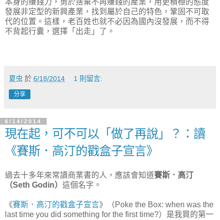
本身的賺錢力，勇於捨棄不再賺錢的產業，用更積極的態度
發展非定型的新興產業，找到屬於自己的特色，鞏固不可取
代的位置。這樣，老百姓也就不必因為國內沒發展，而不得
不背起行囊，選擇「出走」了。
夏虫
於
6/18/2014
1 則留言:
分享
6/14/2014
現在起，可不可以「做了再說」？：讀
《賽斯．高汀的戳盒子宣言》
過去十多年來常讀商業書的人，應該會知道
賽斯．高汀
（Seth Godin）
這個名字。
《
賽斯．高汀的戳盒子宣言
》（Poke the Box: when was the
last time you did something for the first time?）是我買的第一