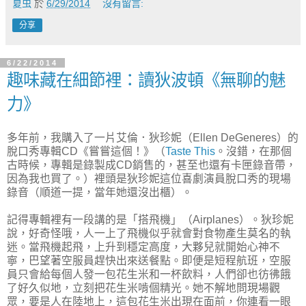
夏虫
於
6/29/2014
沒有留言:
分享
6/22/2014
趣味藏在細節裡：讀狄波頓《無聊的魅
力》
多年前，我購入了一片艾倫．狄珍妮（Ellen DeGeneres）的
脫口秀專輯CD《嘗嘗這個！》（
Taste This
。沒錯，在那個
古時候，專輯是錄製成CD銷售的，甚至也還有卡匣錄音帶，
因為我也買了。）裡頭是狄珍妮這位喜劇演員脫口秀的現場
錄音（順道一提，當年她還沒出櫃）。
記得專輯裡有一段講的是「搭飛機」（Airplanes）。狄珍妮
說，好奇怪哦，人一上了飛機似乎就會對食物產生莫名的執
迷。當飛機起飛，上升到穩定高度，大夥兒就開始心神不
寧，巴望著空服員趕快出來送餐點。即便是短程航班，空服
員只會給每個人發一包花生米和一杯飲料，人們卻也彷彿餓
了好久似地，立刻把花生米啃個精光。她不解地問現場觀
眾，要是人在陸地上，這包花生米出現在面前，你連看一眼