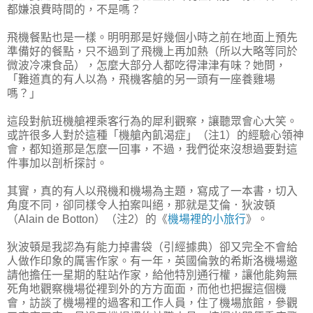
都嫌浪費時間的，不是嗎？
飛機餐點也是一樣。明明那是好幾個小時之前在地面上預先
準備好的餐點，只不過到了飛機上再加熱（所以大略等同於
微波冷凍食品），怎麼大部分人都吃得津津有味？她問，
「難道真的有人以為，飛機客艙的另一頭有一座養雞場
嗎？」
這段對航班機艙裡乘客行為的犀利觀察，讓聽眾會心大笑。
或許很多人對於這種「機艙內飢渴症」（注1）的經驗心領神
會，都知道那是怎麼一回事，不過，我們從來沒想過要對這
件事加以剖析探討。
其實，真的有人以飛機和機場為主題，寫成了一本書，切入
角度不同，卻同樣令人拍案叫絕，那就是艾倫．狄波頓
（Alain de Botton）（注2）的《
機場裡的小旅行
》。
狄波頓是我認為有能力掉書袋（引經據典）卻又完全不會給
人做作印象的厲害作家。有一年，英國倫敦的希斯洛機場邀
請他擔任一星期的駐站作家，給他特別通行權，讓他能夠無
死角地觀察機場從裡到外的方方面面，而他也把握這個機
會，訪談了機場裡的過客和工作人員，住了機場旅館，參觀