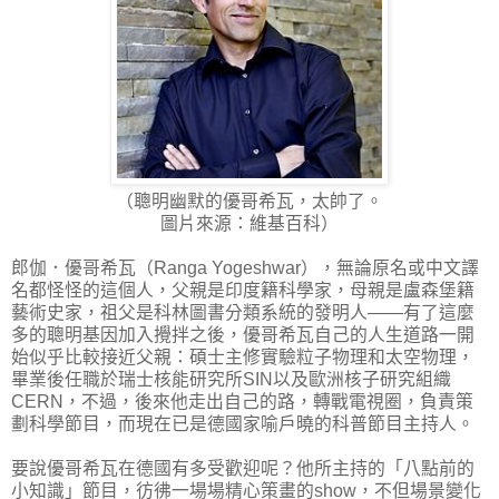
（聰明幽默的優哥希瓦，太帥了。
圖片來源：維基百科）
郎伽．優哥希瓦（Ranga Yogeshwar），無論原名或中文譯
名都怪怪的這個人，父親是印度籍科學家，母親是盧森堡籍
藝術史家，祖父是科林圖書分類系統的發明人——有了這麼
多的聰明基因加入攪拌之後，優哥希瓦自己的人生道路一開
始似乎比較接近父親：碩士主修實驗粒子物理和太空物理，
畢業後任職於瑞士核能研究所SIN以及歐洲核子研究組織
CERN，不過，後來他走出自己的路，轉戰電視圈，負責策
劃科學節目，而現在已是德國家喻戶曉的科普節目主持人。
要說優哥希瓦在德國有多受歡迎呢？他所主持的「八點前的
小知識」節目，彷彿一場場精心策畫的show，不但場景變化