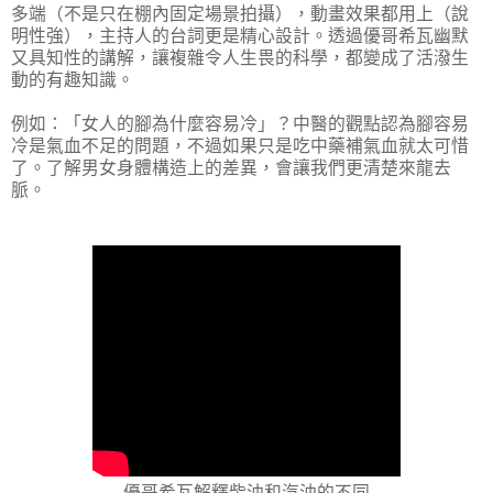
多端（不是只在棚內固定場景拍攝），動畫效果都用上（說
明性強），主持人的台詞更是精心設計。透過優哥希瓦幽默
又具知性的講解，讓複雜令人生畏的科學，都變成了活潑生
動的有趣知識。
例如：「女人的腳為什麼容易冷」？中醫的觀點認為腳容易
冷是氣血不足的問題，不過如果只是吃中藥補氣血就太可惜
了。了解男女身體構造上的差異，會讓我們更清楚來龍去
脈。
優哥希瓦解釋柴油和汽油的不同