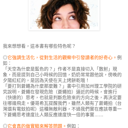
我來想想看，這本書有哪些特色呢？
◎
它強調生活化，從對生活的觀察中引發讀者的好奇心。
例
如：
「天空為什麼是藍色的？」作者不是直接切入「散射」現
象，而是提到自己小時候的回憶，奶奶常常跟他說，傍晚的
夕陽紅紅的，是因為天使在天上烤餅乾哦！
「要打到蒼蠅為什麼那麼難？」書中引用加州理工學院的研
究說明，蒼蠅在發現危險（蒼蠅拍）逼近的時候，會進行
（快速的）思考，也就是判斷危險來的方向之後，再決定要
往哪邊飛走。優哥希瓦提醒我們，雖然人類有了蒼蠅拍（台
灣還有電蚊拍呢）這種無敵利器，不過我們實在應該尊重一
下蒼蠅思考速度比人類反應速度快一倍的事實……
◎
它會真的做實驗來解答問題。
例如：