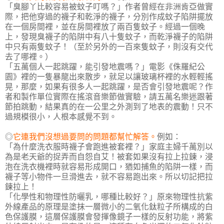
「臭腳丫比較容易被蚊子叮嗎？」作者曾經在非洲肯亞做實
際，把他穿過的襪子和乾淨的襪子，分別作成蚊子陷阱擺放
在一個房間裡，並在房間裡放了兩百隻蚊子。經過一個晚
上，發現臭襪子的陷阱中有八十隻蚊子，而乾淨襪子的陷阱
中只有兩隻蚊子！（至於另外的一百來隻蚊子，則沒有交代
去了哪裡。）
「五萬個人一起跳躍，能引發地震嗎？」電影《侏羅紀公
園》裡的一隻暴龍出來散步，就足以讓玻璃杯裡的水輕輕搖
晃，那麼，如果有很多人一起跳躍，是否會引發地震呢？作
者和製作單位實際在搖滾音樂節做實驗，請五萬名樂迷跟著
節拍跳動，結果真的在一公里之外測到了地表的震動！只不
過規模很小，人根本感覺不到。
◎
它連我們沒想過要問的問題都幫忙解答。
例如：
「為什麼洗衣服時襪子會跑進被套裡？」家庭主婦千萬別以
為是老天爺的捉弄而自怨自艾！被套如果沒有拉上拉鍊，浸
泡在洗衣機裡時就容易形成開口，猶如捕魚的陷阱一樣，而
襪子等小物件一旦滑進去，就不容易跑出來。所以切記把拉
鍊拉上！
「化學性和物理性防曬乳，哪種比較好？」原來物理性抗紫
外線產品的原理是塗抹一層微小的二氧化鈦粒子所構成的白
色保護膜，這層保護膜會發揮像鏡子一樣的反射功能，將紫