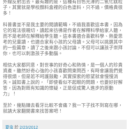
外線反射出去。最有趣的是，這種有白色光澤的二氧化鈦粒
子，其實就是學校顏料盒裡的白色塗料，只不過，價格貴很
多！
科普書並不是我主要的閱讀範疇，不過我喜歡這本書，因為
它的寫法很親切，讀起來彷彿是作者在解釋科學給家人聽，
而不是老師在解釋給學生聽。這本書適合喜歡科學、熱愛思
考的兒童讀，也適合家有小孩的父母讀。父母可以挑選其中
的一些篇章，讀了之後來跟小孩討論，不但可以讓孩子崇拜
你，也可以刺激孩子多動腦。
相信大家都同意，對世事的好奇心和熱情，是一個人的珍貴
資產。雖然好奇心強的小孩喜歡問東問西，有時會讓我們覺
得很煩，但是若不呵護鼓勵，其實探索的慾望就會慢慢消
失。誠如書上說的，「即使看似不起眼的問題，也要好好解
答，因為對既有知識的懷疑，正是促成驚人進步的原動
力」！
至於，幾點鐘去看牙比較不會痛？我一下子找不到寫在哪，
就請大家翻開書來找答案吧！
夏虫
於
2/23/2012