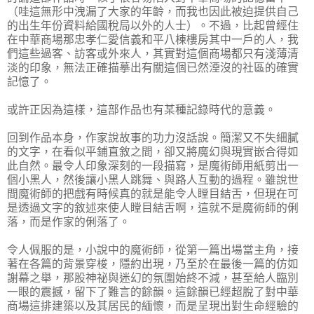
（哇這無形中洩漏了大家的年齡，而我也因此被迫提供自己
的出生年份資料給國稅局以外的人士）。不過，比起曾經住
在中華商場那忠孝仁愛信義和平八棟樓房其中一戶的人，我
們這些過客、訪客或外來人，其實對這個商場都只有淺薄清
淡的印象，無法正確描摹出有關這個已然湮沒的社區的確實
記憶了。
或許正因為這樣，這部作品也有某種記錄時代的意義。
回到作品本身，作家說故事的功力沒話說。簡潔又不失細膩
的文字，在看似平鋪直敘之間，卻又將魔幻與現實嵌合得如
此自然。最令人印象深刻的一段描寫，是魔術師用紙剪出一
個小黑人，然後讓小黑人跳舞、與路人互動的過程。雖說世
間魔術師的把戲有時候真的就是能令人瞠目結舌，但現在可
是透過文字的敘述來使人瞠目結舌啊，這就不是魔術師的俐
落，而是作家的俐落了。
令人佩服的是，小說中的魔術師，從第一篇出場當主角，接
著在各篇的背景穿梭，隱約出現，乃至於在最後一篇的仿如
謝幕之舉，那股神祕與迷幻的氛圍始終不減，甚至給人臨別
一眼的震撼，留下了難言的餘韻。這餘韻已經超脫了對中華
商場這排建築以及其居民的緬懷，而是呈現出對生命經驗的