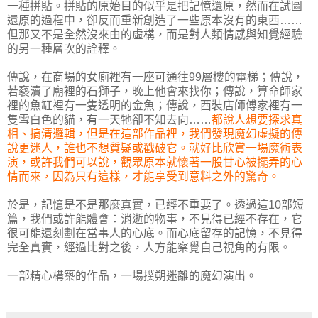
一種拼貼。拼貼的原始目的似乎是把記憶還原，然而在試圖
還原的過程中，卻反而重新創造了一些原本沒有的東西……
但那又不是全然沒來由的虛構，而是對人類情感與知覺經驗
的另一種層次的詮釋。
傳說，在商場的女廁裡有一座可通往99層樓的電梯；傳說，
若褻瀆了廟裡的石獅子，晚上他會來找你；傳說，算命師家
裡的魚缸裡有一隻透明的金魚；傳說，西裝店師傅家裡有一
隻雪白色的貓，有一天牠卻不知去向……
都說人想要探求真
相、搞清邏輯，但是在這部作品裡，我們發現魔幻虛擬的傳
說更迷人，誰也不想質疑或戳破它。就好比欣賞一場魔術表
演，或許我們可以說，觀眾原本就懷著一股甘心被擺弄的心
情而來，因為只有這樣，才能享受到意料之外的驚奇。
於是，記憶是不是那麼真實，已經不重要了。透過這10部短
篇，我們或許能體會：消逝的物事，不見得已經不存在，它
很可能還刻劃在當事人的心底。而心底留存的記憶，不見得
完全真實，經過比對之後，人方能察覺自己視角的有限。
一部精心構築的作品，一場撲朔迷離的魔幻演出。