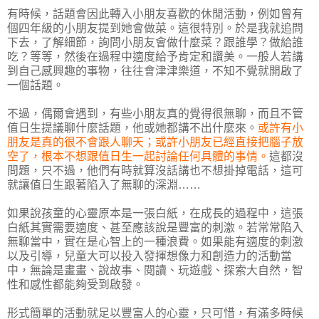
有時候，話題會因此轉入小朋友喜歡的休閒活動，例如曾有
個四年級的小朋友提到她會做菜。這很特別。於是我就追問
下去，了解細節，詢問小朋友會做什麼菜？跟誰學？做給誰
吃？等等，然後在過程中適度給予肯定和讚美。一般人若講
到自己感興趣的事物，往往會津津樂道，不知不覺就開啟了
一個話題。
不過，偶爾會遇到，有些小朋友真的覺得很無聊，而且不管
值日生提議聊什麼話題，他或她都講不出什麼來。
或許有小
朋友是真的很不會跟人聊天；或許小朋友已經直接把腦子放
空了，根本不想跟值日生一起討論任何具體的事情。
這都沒
問題，只不過，他們有時就算沒話講也不想掛掉電話，這可
就讓值日生跟著陷入了無聊的深淵……
如果說孩童的心靈原本是一張白紙，在成長的過程中，這張
白紙其實需要適度、甚至應該說是豐富的刺激。若常常陷入
無聊當中，實在是心智上的一種浪費。如果能有適度的刺激
以及引導，兒童大可以投入發揮想像力和創造力的活動當
中，無論是畫畫、說故事、閱讀、玩遊戲、探索大自然，智
性和感性都能夠受到啟發。
形式簡單的活動就足以豐富人的心靈，只可惜，有滿多時候