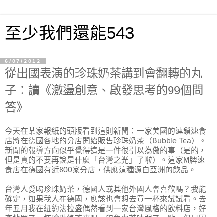
至少我們還能543
6/07/2012
從出國表演的珍珠奶茶講到會翻轉的丸
子：讀《激盪創意、啟發思考的99個問
答》
今天在某家報紙的頭版看到這則新聞：一家美國的連鎖速食
店將在德國各地的分店開始販售珍珠奶茶（Bubble Tea）。
新聞的報導方向似乎覺得這是一件很引以為傲的事（是的，
但是真的不要再說是什麼「台灣之光」了啦）。這家M牌速
食店在德國有近800家分店，供應這種源自亞洲的飲品。
台灣人愛喝珍珠奶茶，德國人或其他外國人會喜歡嗎？我能
確定，如果我人在德國，應該也會想去買一杯來試試看。去
年五月我在紐約法拉盛偶然看到一家台灣風格的飲料店，好