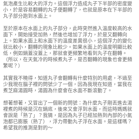
氣泡產生比較大的浮力。這個浮力造成丸子下半部的密度變
小，於是容易翻轉的丸子便翻轉了，也就是原本在下半部的
丸子部分跑到水面上。
至於原本在水面上的丸子部分，此時突然進入溫度較高的水
面下，開始接受加熱，然後也增加了浮力，於是又翻轉向
上。如果水面上和水面下的溫度差異很小，這個浮力的變化
就比較小，翻轉的現象比較少。如果水面上的溫度明顯比較
低，例如鍋蓋沒蓋上，那就會更頻繁地看到丸子在翻轉。
（所以，在天氣冷的時候煮丸子，是否翻轉的現象也會更頻
繁呢？）
其實我不曉得，知道丸子會翻轉有什麼特別的用處，不過至
少我現在腦子裡的問號少了一個，因為我現在知道，當我在
煮芝麻湯圓時，湯圓為什麼會在水面不斷滾動了。
想著想著，又冒出了一個新的問號：為什麼丸子剛丟進去湯
裡煮的時候是沉在鍋底，後來又會浮到水面，而這時媽媽就
會說是「熟了」？我猜，是因為丸子已經加熱到內部的小氣
泡都已膨脹（熟了），浮力帶動丸子浮在水面。是這樣嗎？
希望我的推測是對的～