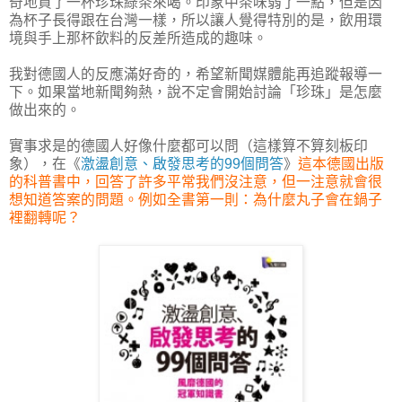
奇地買了一杯珍珠綠茶來喝。印象中茶味弱了一點，但是因
為杯子長得跟在台灣一樣，所以讓人覺得特別的是，飲用環
境與手上那杯飲料的反差所造成的趣味。
我對德國人的反應滿好奇的，希望新聞媒體能再追蹤報導一
下。如果當地新聞夠熱，說不定會開始討論「珍珠」是怎麼
做出來的。
實事求是的德國人好像什麼都可以問（這樣算不算刻板印
象），在《
激盪創意、啟發思考的99個問答
》
這本德國出版
的科普書中，回答了許多平常我們沒注意，但一注意就會很
想知道答案的問題。例如全書第一則：為什麼丸子會在鍋子
裡翻轉呢？